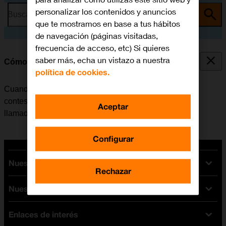
personalizar los contenidos y anuncios
Busca por problema o tema
que te mostramos en base a tus hábitos
de navegación (páginas visitadas,
frecuencia de acceso, etc) Si quieres
saber más, echa un vistazo a nuestra
Cómo desviar las llamadas al contestador
política de cookies.
Cuando no se contesta una llamada, esta se desvía al
contestador, donde se recogen los mensajes de las
Aceptar
llamadas.
Configurar
Nuestras tarifas
Rechazar
Nuestros dispositivos
Tarifas Orange
Tarifas fibra y móvil
Enlaces de interés
Ofertas en móviles
Tarifas móviles