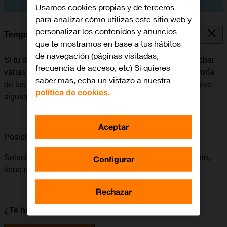
Usamos cookies propias y de terceros
para analizar cómo utilizas este sitio web y
personalizar los contenidos y anuncios
Tengo problemas con el dispositivo
que te mostramos en base a tus hábitos
de navegación (páginas visitadas,
Si tu dispositivo no funciona correctamente, puedes probar
frecuencia de acceso, etc) Si quieres
varias soluciones para resolver el problema. En la mayoría
saber más, echa un vistazo a nuestra
de los casos podrás resolver el problema de tu dispositivo
política de cookies.
siguiendo estas guías de soluciones:
Aceptar
Posible solución 1 de 8:
Cargar la batería
Solución:
Para que tu dispositivo funcione correctamente,
Configurar
tiene que haber carga en la batería.
Rechazar
¿Te ha servido de ayuda?