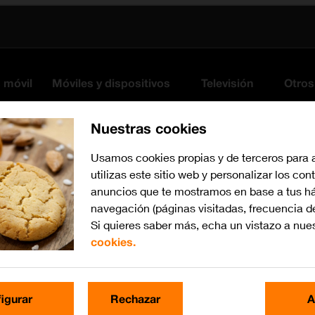
s móvil
Móviles y dispositivos
Televisión
Otros
Nuestras cookies
Usamos cookies propias y de terceros para 
utilizas este sitio web y personalizar los con
anuncios que te mostramos en base a tus há
navegación (páginas visitadas, frecuencia d
Si quieres saber más, echa un vistazo a nue
cookies.
Busca por problema o te
igurar
Rechazar
A