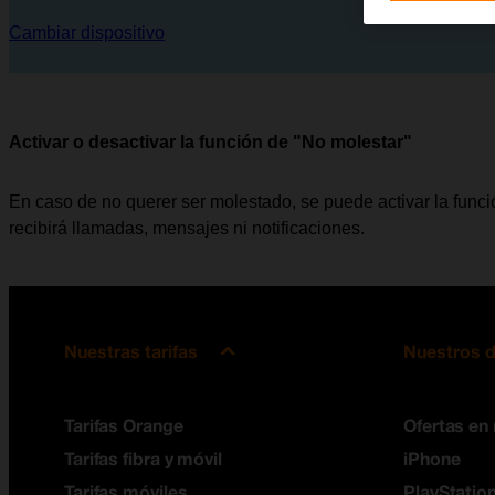
Cambiar dispositivo
Activar o desactivar la función de "No molestar"
En caso de no querer ser molestado, se puede activar la func
recibirá llamadas, mensajes ni notificaciones.
Nuestras tarifas
Nuestros d
Tarifas Orange
Ofertas en
Tarifas fibra y móvil
iPhone
Tarifas móviles
PlayStation