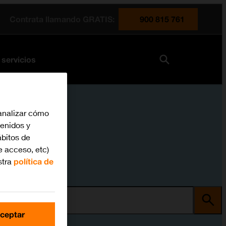
Contrata llamando GRATIS:
900 815 761
 servicios
analizar cómo
tenidos y
bitos de
e acceso, etc)
stra
política de
ma
ceptar