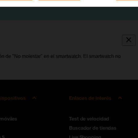
ión de "No molestar" en el smartwatch. El smartwatch no
ispositivos
Enlaces de interés
 móviles
Test de velocidad
Buscador de tiendas
 5
Live Shopping