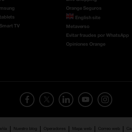
amsung
Orange Seguros
tablets
English site
 Smart TV
Metaverso
Evitar fraudes por WhatsApp
Opiniones Orange
añía
Nuestro blog
Operadores
Mapa web
Correo web
Ca