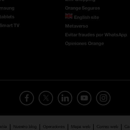
amsung
Orange Seguros
tablets
English site
 Smart TV
Metaverso
Evitar fraudes por WhatsApp
Opiniones Orange
añía
Nuestro blog
Operadores
Mapa web
Correo web
Ca