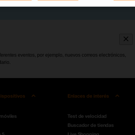
iferentes eventos, por ejemplo, nuevos correos electrónicos,
ario.
ispositivos
Enlaces de interés
 móviles
Test de velocidad
Buscador de tiendas
 5
Live Shopping