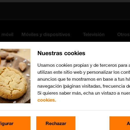
s móvil
Móviles y dispositivos
Televisión
Otros
Nuestras cookies
Usamos cookies propias y de terceros para 
utilizas este sitio web y personalizar los con
anuncios que te mostramos en base a tus há
navegación (páginas visitadas, frecuencia d
Si quieres saber más, echa un vistazo a nue
cookies.
Busca por problema o te
igurar
Rechazar
A