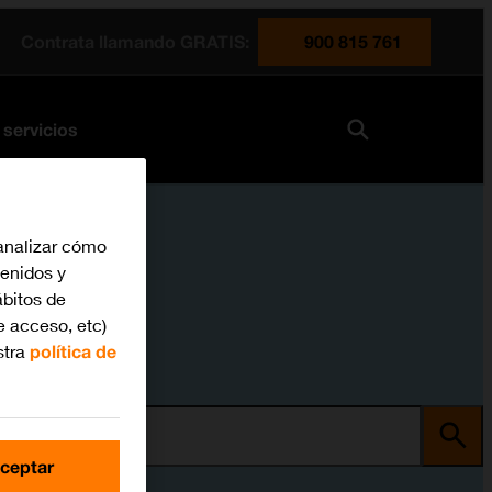
Contrata llamando GRATIS:
900 815 761
 servicios
analizar cómo
tenidos y
bitos de
e acceso, etc)
stra
política de
ma
ceptar