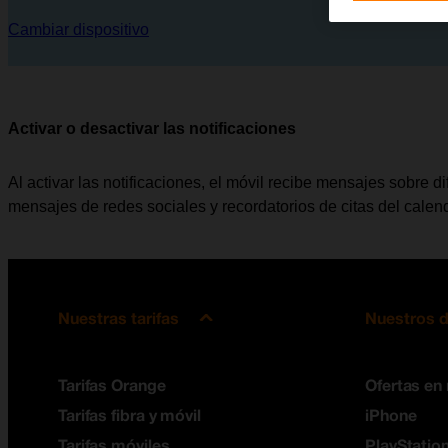
Cambiar dispositivo
Activar o desactivar las notificaciones
Al activar las notificaciones, el móvil recibe mensajes sobre d
mensajes de redes sociales y recordatorios de citas del calend
Nuestras tarifas
Nuestros d
Tarifas Orange
Ofertas en
Tarifas fibra y móvil
iPhone
Tarifas móviles
PlayStation