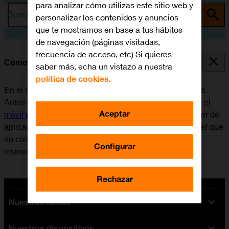
para analizar cómo utilizas este sitio web y
Busca por problema o tema
personalizar los contenidos y anuncios
que te mostramos en base a tus hábitos
de navegación (páginas visitadas,
frecuencia de acceso, etc) Si quieres
Cómo utilizar Google Maps
saber más, echa un vistazo a nuestra
política de cookies.
En el móvil se puede utilizar la aplicación Google Maps.
Antes de utilizar Google Maps, es necesario
configurar el
Aceptar
móvil para internet
. Tener en cuenta que el desarrollador de
aplicaciones va actualizando la app y por eso puede ser que
no coincida exactamente con el contenido de esta
Configurar
instrucción.
Rechazar
Nuestras tarifas
Nuestros dispositivos
Tarifas Orange