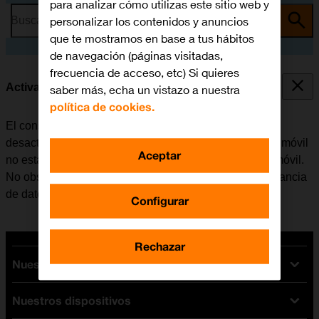
para analizar cómo utilizas este sitio web y
personalizar los contenidos y anuncios
Busca por problema o tema
que te mostramos en base a tus hábitos
de navegación (páginas visitadas,
frecuencia de acceso, etc) Si quieres
Activar o desactivar la itinerancia de datos
saber más, echa un vistazo a nuestra
política de cookies.
El consumo de datos en el extranjero se puede limitar,
desactivando la itinerancia de datos. Haciendo esto el móvil
Aceptar
no establece conexión con internet a través de la red móvil.
No obstante, se puede utilizar el Wi-Fi aunque la itinerancia
de datos esté desactivada.
Configurar
Rechazar
Nuestras tarifas
Nuestros dispositivos
Tarifas Orange