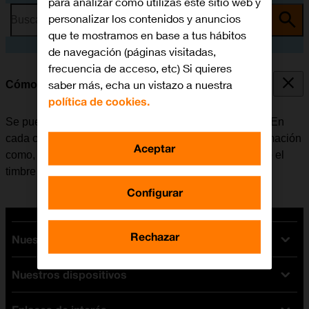
para analizar cómo utilizas este sitio web y
personalizar los contenidos y anuncios
Busca por problema o tema
que te mostramos en base a tus hábitos
de navegación (páginas visitadas,
frecuencia de acceso, etc) Si quieres
saber más, echa un vistazo a nuestra
Cómo crear un nuevo contacto
política de cookies.
Se pueden guardar los contactos en la guía del móvil. En
cada contacto es posible guardar varios tipos de información
Aceptar
como, por ejemplo, la dirección de correo electrónico o el
timbre de llamada personal.
Configurar
Rechazar
Nuestras tarifas
Nuestros dispositivos
Tarifas Orange
Tarifas fibra y móvil