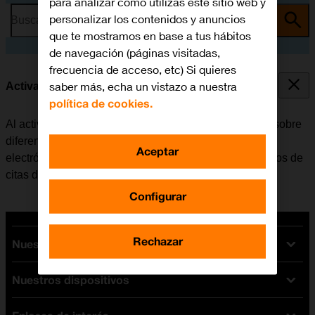
para analizar cómo utilizas este sitio web y
personalizar los contenidos y anuncios
Busca por problema o tema
que te mostramos en base a tus hábitos
de navegación (páginas visitadas,
frecuencia de acceso, etc) Si quieres
saber más, echa un vistazo a nuestra
Activar o desactivar las notificaciones
política de cookies.
Al activar las notificaciones, el móvil recibe mensajes sobre
diferentes eventos, por ejemplo, nuevos correos
Aceptar
electrónicos, mensajes de redes sociales y recordatorios de
citas del calendario.
Configurar
Rechazar
Nuestras tarifas
Nuestros dispositivos
Tarifas Orange
Tarifas fibra y móvil