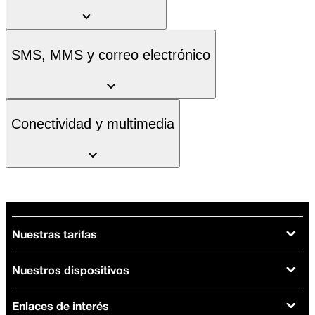
SMS, MMS y correo electrónico
Conectividad y multimedia
Nuestras tarifas
Nuestros dispositivos
Tarifas Orange
Tarifas fibra y móvil
Enlaces de interés
Ofertas en móviles
Tarifas móviles