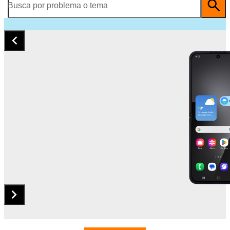
Busca por problema o tema
Diapositiva 1 de 5. Samsung Galaxy Z Flip7 FE - Black - imag