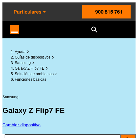
enido principal
e de la página
la cabecera
Particulares
900 815 761
Orange España
Ayuda
Guías de dispositivos
Samsung
Galaxy Z Flip7 FE
Solución de problemas
Funciones básicas
Samsung
Galaxy Z Flip7 FE
Cambiar dispositivo