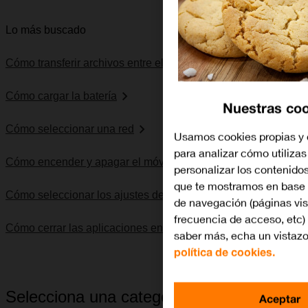
Lo más buscado
Cómo transferir archivos entre el ordenador y el móvil
Cómo cargar la batería
Nuestras coo
Cómo seleccionar una red
Usamos cookies propias y 
para analizar cómo utilizas
Cómo encender y apagar el móvil
personalizar los contenido
que te mostramos en base 
Cómo seleccionar los ajustes de SIM dual
de navegación (páginas vis
frecuencia de acceso, etc) 
Cómo cerrar las aplicaciones en segundo plano
saber más, echa un vistazo
política de cookies.
Selecciona una categoría
Aceptar