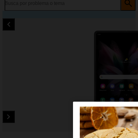
Busca por problema o tema
Diapositiva 1 de 5. Samsung Galaxy Z Fold3 5G - Black - ima