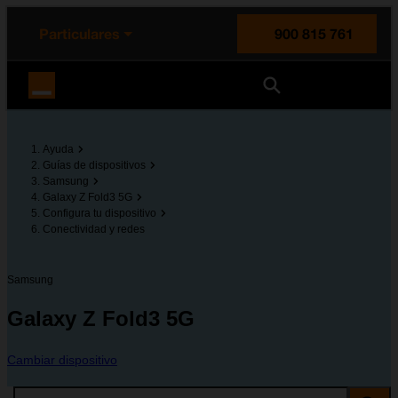
enido principal
e de la página
la cabecera
Particulares
900 815 761
Orange España
Ayuda
Guías de dispositivos
Samsung
Galaxy Z Fold3 5G
Configura tu dispositivo
Conectividad y redes
Samsung
Galaxy Z Fold3 5G
Cambiar dispositivo