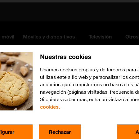
s móvil
Móviles y dispositivos
Televisión
Otros
Nuestras cookies
Usamos cookies propias y de terceros para 
utilizas este sitio web y personalizar los con
anuncios que te mostramos en base a tus há
navegación (páginas visitadas, frecuencia d
Si quieres saber más, echa un vistazo a nue
cookies.
Busca por problema o te
igurar
Rechazar
A