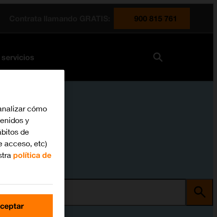
Contrata llamando GRATIS:
900 815 761
 servicios
analizar cómo
tenidos y
bitos de
e acceso, etc)
stra
política de
ma
ceptar