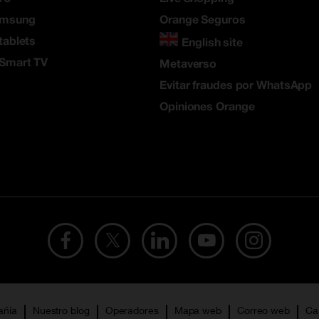
amsung
Orange Seguros
tablets
English site
 Smart TV
Metaverso
Evitar fraudes por WhatsApp
Opiniones Orange
añía
Nuestro blog
Operadores
Mapa web
Correo web
Ca