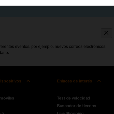
iferentes eventos, por ejemplo, nuevos correos electrónicos,
ario.
ispositivos
Enlaces de interés
 móviles
Test de velocidad
Buscador de tiendas
 5
Live Shopping