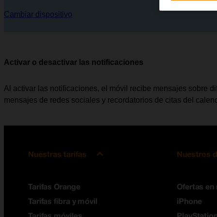
Cambiar dispositivo
Activar o desactivar las notificaciones
Al activar las notificaciones, el móvil recibe mensajes sobre d
mensajes de redes sociales y recordatorios de citas del calend
Nuestras tarifas
Nuestros d
Tarifas Orange
Ofertas en
Tarifas fibra y móvil
iPhone
Tarifas móviles
PlayStation