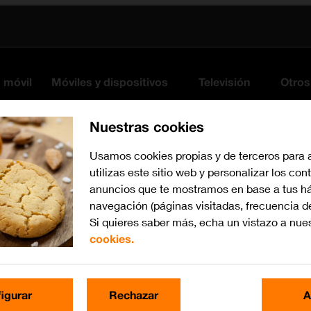
s móvil
Móviles y dispositivos
Televisión
Otros
Nuestras cookies
Usamos cookies propias y de terceros para 
utilizas este sitio web y personalizar los con
anuncios que te mostramos en base a tus há
navegación (páginas visitadas, frecuencia d
Si quieres saber más, echa un vistazo a nue
cookies.
Busca por problema o te
igurar
Rechazar
A