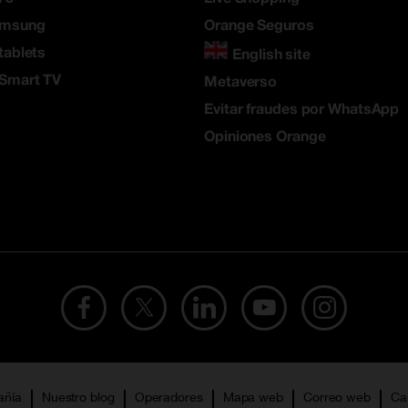
amsung
Orange Seguros
tablets
English site
 Smart TV
Metaverso
Evitar fraudes por WhatsApp
Opiniones Orange
añía
Nuestro blog
Operadores
Mapa web
Correo web
Ca