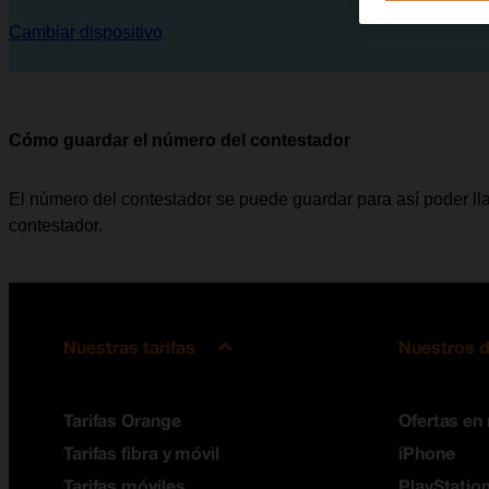
Cambiar dispositivo
Cómo guardar el número del contestador
El número del contestador se puede guardar para así poder l
contestador.
Nuestras tarifas
Nuestros d
Tarifas Orange
Ofertas en
Tarifas fibra y móvil
iPhone
Tarifas móviles
PlayStation