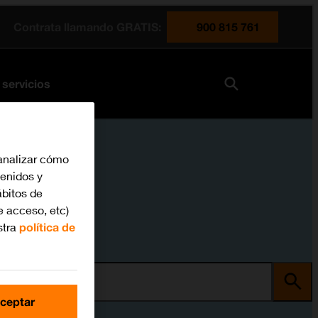
Contrata llamando GRATIS:
900 815 761
 servicios
analizar cómo
tenidos y
bitos de
e acceso, etc)
stra
política de
ma
ceptar