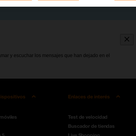
lamar y escuchar los mensajes que han dejado en el
ispositivos
Enlaces de interés
 móviles
Test de velocidad
Buscador de tiendas
 5
Live Shopping