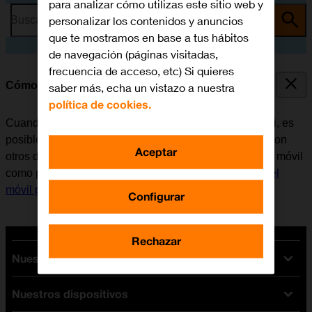
para analizar cómo utilizas este sitio web y
personalizar los contenidos y anuncios
Busca por problema o tema
que te mostramos en base a tus hábitos
de navegación (páginas visitadas,
frecuencia de acceso, etc) Si quieres
Cómo utilizar el móvil como punto de acceso Wi-Fi
saber más, echa un vistazo a nuestra
política de cookies.
Cuando se utiliza el móvil como punto de acceso Wi-Fi, es
posible compartir la conexión de internet del teléfono con
Aceptar
otros dispositivos a través de Wi-Fi. Antes de utilizar el móvil
como punto de acceso Wi-Fi, es necesario
configurar el
móvil para internet
.
Configurar
Rechazar
Nuestras tarifas
Nuestros dispositivos
Tarifas Orange