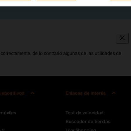
correctamente, de lo contrario algunas de las utilidades del
ispositivos
Enlaces de interés
 móviles
Test de velocidad
Buscador de tiendas
 5
Live Shopping