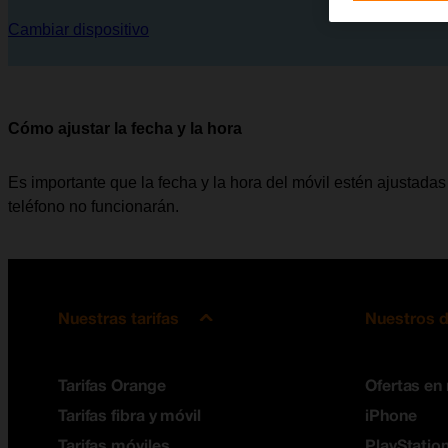
Cambiar dispositivo
Cómo ajustar la fecha y la hora
Es importante que la fecha y la hora del móvil estén ajustadas 
teléfono no funcionarán.
Nuestras tarifas
Nuestros d
Tarifas Orange
Ofertas en
Tarifas fibra y móvil
iPhone
Tarifas móviles
PlayStation