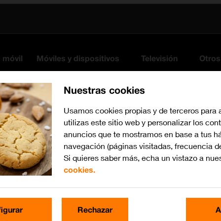
s móvil
Móviles y dispositivos
Televisión
Otros
Nuestras cookies
Usamos cookies propias y de terceros para 
utilizas este sitio web y personalizar los con
anuncios que te mostramos en base a tus há
navegación (páginas visitadas, frecuencia d
Si quieres saber más, echa un vistazo a nue
cookies.
Busca por problema o te
igurar
Rechazar
A