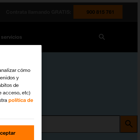
Contrata llamando GRATIS:
900 815 761
 servicios
analizar cómo
tenidos y
bitos de
e acceso, etc)
stra
política de
ma
ceptar