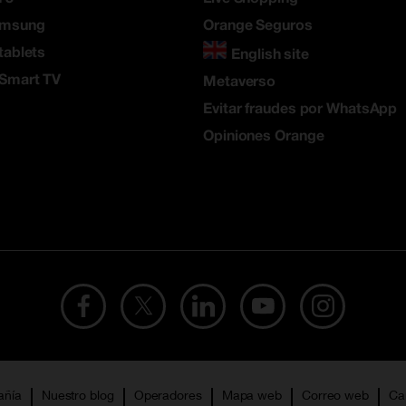
amsung
Orange Seguros
tablets
English site
 Smart TV
Metaverso
Evitar fraudes por WhatsApp
Opiniones Orange
añía
Nuestro blog
Operadores
Mapa web
Correo web
Ca