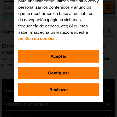
para analizar cómo utilizas este sitio web y
personalizar los contenidos y anuncios
Busca por problema o tema
que te mostramos en base a tus hábitos
de navegación (páginas visitadas,
frecuencia de acceso, etc) Si quieres
saber más, echa un vistazo a nuestra
Cómo configurar el correo electrónico IMAP
política de cookies.
El móvil se puede configurar para enviar y recibir correo
electrónico desde varias cuentas de correo electrónico.
Aceptar
Antes de configurar el correo electrónico IMAP en el móvil,
es necesario
configurar el móvil para internet
.
Configurar
Rechazar
Nuestras tarifas
Nuestros dispositivos
Tarifas Orange
Tarifas fibra y móvil