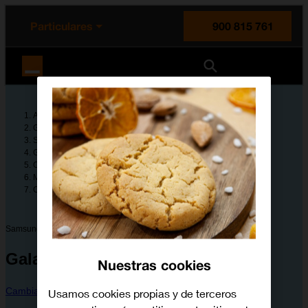
enido principal
e de la página
la cabecera
Particulares
900 815 761
Orange España
Ayuda
Guías de dispositivos
Samsung
Galaxy Z Fold7
Configura tu dispositivo
Mensajes, correo electrónico y chat online
Cómo configurar el correo electrónico IMAP
Samsung
Galaxy Z Fold7
Nuestras cookies
Cambiar dispositivo
Usamos cookies propias y de terceros