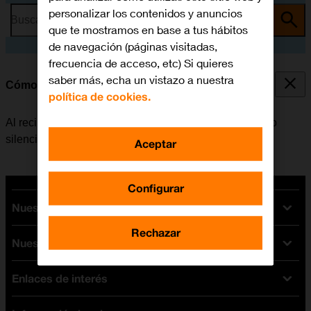
personalizar los contenidos y anuncios
Busca por problema o tema
que te mostramos en base a tus hábitos
de navegación (páginas visitadas,
frecuencia de acceso, etc) Si quieres
saber más, echa un vistazo a nuestra
Cómo responder llamadas
política de cookies.
Al recibir una llamada, se puede optar por contestarla o
silenciar el timbre de llamada.
Aceptar
Configurar
Nuestras tarifas
Rechazar
Nuestros dispositivos
Tarifas Orange
Tarifas fibra y móvil
Enlaces de interés
Ofertas en móviles
Tarifas móviles
iPhone
Tarifas internet y fibra