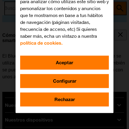
para analizar cómo utilizas este sitio web y
personalizar los contenidos y anuncios
Busca por problema o tema
que te mostramos en base a tus hábitos
de navegación (páginas visitadas,
frecuencia de acceso, etc) Si quieres
Cómo vincular un dispositivo Bluetooth al
saber más, echa un vistazo a nuestra
smartwatch
política de cookies.
El Bluetooth es una forma de conexión inalámbrica que se
Aceptar
utiliza para establecer conexión con el smartwatch. También
se puede utilizar el Bluetooth para establecer conexión con
unos auriculares inalámbricos.
Configurar
Rechazar
Nuestras tarifas
Nuestros dispositivos
Tarifas Orange
Tarifas fibra y móvil