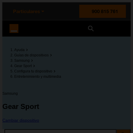
enido principal
e de la página
la cabecera
Particulares
900 815 761
Orange España
Ayuda
Guías de dispositivos
Samsung
Gear Sport
Configura tu dispositivo
Entretenimiento y multimedia
Samsung
Gear Sport
Cambiar dispositivo