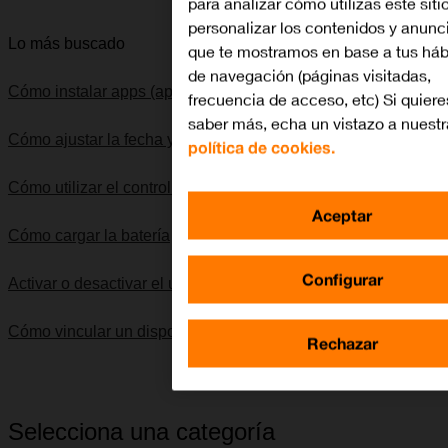
para analizar cómo utilizas este siti
personalizar los contenidos y anunc
Lo más buscado
que te mostramos en base a tus háb
de navegación (páginas visitadas,
Cómo instalar apps (aplicaciones) de Galaxy Apps
frecuencia de acceso, etc) Si quiere
saber más, echa un vistazo a nuestr
Cómo ajustar la fecha y la hora
política de cookies.
Cómo utilizar el control por voz
Aceptar
Cómo cargar la batería
Configurar
Activar o desactivar el uso del código de seguridad
Cómo vincular un dispositivo Bluetooth al smartwatch
Rechazar
Selecciona una categoría