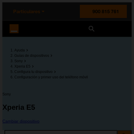
enido principal
e de la página
la cabecera
Particulares
900 815 761
Orange España
Ayuda
Guías de dispositivos
Sony
Xperia E5
Configura tu dispositivo
Configuración y primer uso del teléfono móvil
Sony
Xperia E5
Cambiar dispositivo