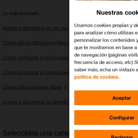
Nuestras cook
Lo más buscado
Usamos cookies propias y de
Activar o desactivar el uso del código PIN
para analizar cómo utilizas e
personalizar los contenidos 
Cómo utilizar WhatsApp Messenger
que te mostramos en base a 
de navegación (páginas visit
Cómo configurar el móvil para SMS
frecuencia de acceso, etc) S
saber más, echa un vistazo 
Cómo configurar el correo electrónico POP3
política de cookies.
Cómo utilizar Google Maps
Aceptar
Activar o desactivar la identificación de llamadas
Configurar
Selecciona una categoría
Rechazar