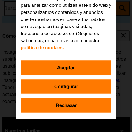
para analizar cómo utilizas este sitio web y
Busca por problema o tema
personalizar los contenidos y anuncios
que te mostramos en base a tus hábitos
de navegación (páginas visitadas,
frecuencia de acceso, etc) Si quieres
Cómo utilizar Instagram
saber más, echa un vistazo a nuestra
política de cookies.
Instagram es una red social y aplicación donde se puede
subir fotografías y vídeos cortos para compartirlos con otros
usuarios. Se puede seguir a otros usuarios, comentar las
Aceptar
publicaciones de otros y dar al "Me gusta". Antes de utilizar
Instagram, es necesario
configurar el móvil para internet
.
Configurar
Tener en cuenta que el desarrollador de aplicaciones va
actualizando la app y por eso puede ser que no coincida
exactamente con el contenido de esta instrucción.
Rechazar
Nuestras tarifas