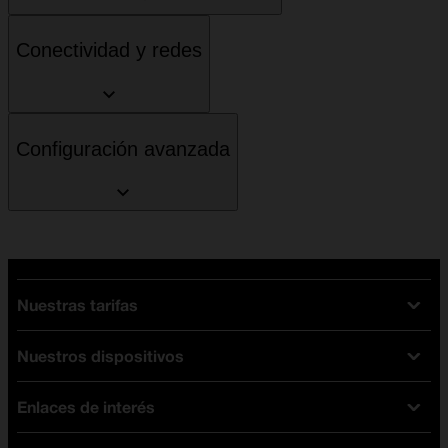
Conectividad y redes
Configuración avanzada
Nuestras tarifas
Nuestros dispositivos
Tarifas Orange
Tarifas fibra y móvil
Enlaces de interés
Ofertas en móviles
Tarifas móviles
iPhone
Tarifas internet y fibra