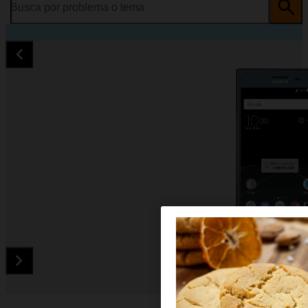
Busca por problema o tema
Diapositiva 1 de 5. Sony Xperia XZ Premium - Black - imagen