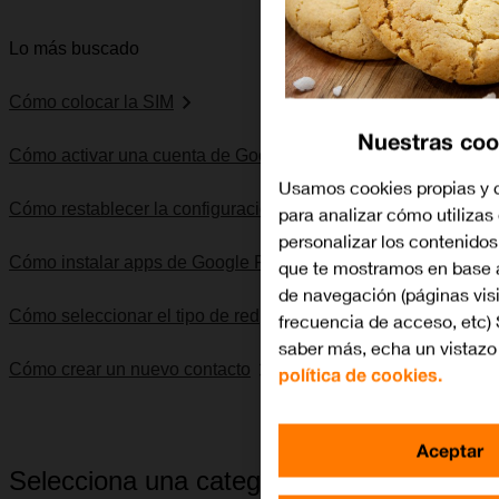
Lo más buscado
Cómo colocar la SIM
Nuestras coo
Cómo activar una cuenta de Google en el móvil
Usamos cookies propias y d
Cómo restablecer la configuración predeterminada
para analizar cómo utilizas 
personalizar los contenidos
Cómo instalar apps de Google Play
que te mostramos en base a
de navegación (páginas vis
Cómo seleccionar el tipo de red
frecuencia de acceso, etc) 
saber más, echa un vistazo
Cómo crear un nuevo contacto
política de cookies.
Aceptar
Selecciona una categoría