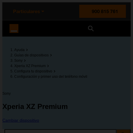
enido principal
e de la página
la cabecera
Particulares
900 815 761
Orange España
Ayuda
Guías de dispositivos
Sony
Xperia XZ Premium
Configura tu dispositivo
Configuración y primer uso del teléfono móvil
Sony
Xperia XZ Premium
Cambiar dispositivo