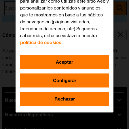
para analizar cómo utilizas este sitio web y
personalizar los contenidos y anuncios
Busca por problema o tema
que te mostramos en base a tus hábitos
de navegación (páginas visitadas,
frecuencia de acceso, etc) Si quieres
saber más, echa un vistazo a nuestra
Cómo crear un nuevo contacto
política de cookies.
Se pueden guardar los contactos en la guía del móvil. En
cada contacto es posible guardar varios tipos de información
Aceptar
como, por ejemplo, la dirección de correo electrónico o el
timbre de llamada personal.
Configurar
Rechazar
Nuestras tarifas
Nuestros dispositivos
Tarifas Orange
Tarifas fibra y móvil