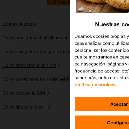
Lo quiero
Nuestras co
Lo más buscado
Usamos cookies propias y
Cómo configurar el móvil para internet
para analizar cómo utilizas
personalizar los contenid
Cómo encender y apagar el móvil
que te mostramos en base 
de navegación (páginas vi
Cómo seleccionar una red
frecuencia de acceso, etc)
saber más, echa un vistaz
Cómo conectarse a una red Wi-Fi
política de cookies.
Cómo colocar la SIM
Aceptar
Cómo liberar el móvil
Configura