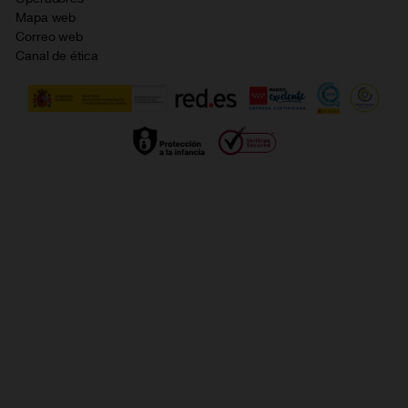
Política de cookies
Mapa web
Correo web
Política de privacidad
Canal de ética
Calidad de servicio
Gestionar UTIQ