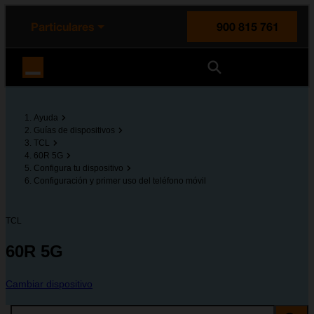
enido principal
e de la página
la cabecera
Particulares
900 815 761
Orange España
Ayuda
Guías de dispositivos
TCL
60R 5G
Configura tu dispositivo
Configuración y primer uso del teléfono móvil
TCL
60R 5G
Cambiar dispositivo