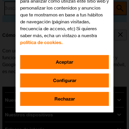
para analizar cómo utilizas este sitio web y
personalizar los contenidos y anuncios
Busca por problema o tema
que te mostramos en base a tus hábitos
de navegación (páginas visitadas,
frecuencia de acceso, etc) Si quieres
saber más, echa un vistazo a nuestra
Cómo activar una cuenta de Google en el móvil
política de cookies.
Con una cuenta de Google se tiene acceso a varias
funciones en el móvil, por ejemplo, Gmail, Google Play y
Aceptar
Google+. Antes de activar una cuenta de Google en el móvil,
es necesario
configurar el móvil para internet
.
Configurar
Rechazar
Nuestras tarifas
Nuestros dispositivos
Tarifas Orange
Tarifas fibra y móvil