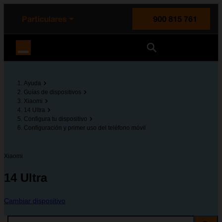
enido principal
e de la página
la cabecera
Particulares
900 815 761
Orange España
Ayuda
Guías de dispositivos
Xiaomi
14 Ultra
Configura tu dispositivo
Configuración y primer uso del teléfono móvil
Xiaomi
14 Ultra
Cambiar dispositivo