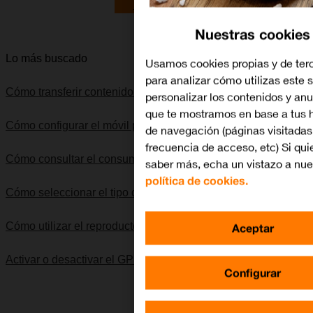
Lo quiero
Nuestras cookies
Lo más buscado
Usamos cookies propias y de ter
para analizar cómo utilizas este s
Cómo transferir contenido de otro móvil
personalizar los contenidos y an
que te mostramos en base a tus 
Cómo configurar el móvil para internet
de navegación (páginas visitadas
frecuencia de acceso, etc) Si qui
Cómo consultar el consumo de datos
saber más, echa un vistazo a nue
política de cookies.
Cómo seleccionar el tipo de red
Cómo utilizar el reproductor de música
Aceptar
Activar o desactivar el GPS
Configurar