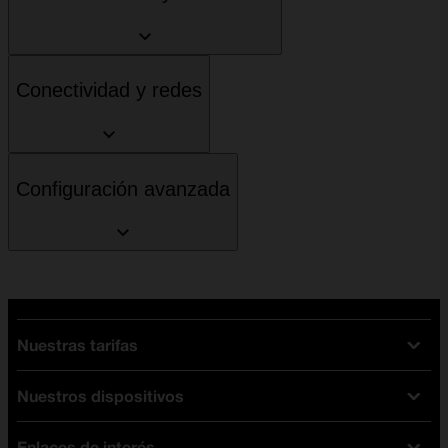
Conectividad y redes
Configuración avanzada
Nuestras tarifas
Nuestros dispositivos
Tarifas Orange
Tarifas fibra y móvil
Enlaces de interés