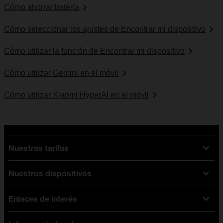
Cómo ahorrar batería
Cómo seleccionar los ajustes de Encontrar mi dispositivo
Cómo utilizar la función de Encontrar mi dispositivo
Cómo utilizar Gemini en el móvil
Cómo utilizar Xiaomi HyperAI en el móvil
Nuestras tarifas
Nuestros dispositivos
Tarifas Orange
Tarifas fibra y móvil
Enlaces de interés
Ofertas en móviles
Tarifas móviles
iPhone
Tarifas internet y fibra