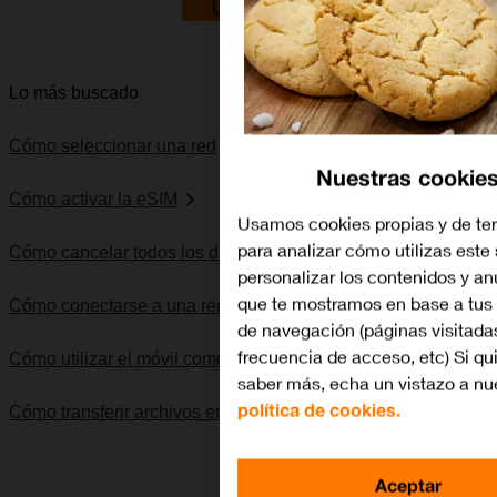
Lo quiero
Lo más buscado
Cómo seleccionar una red
Nuestras cookie
Cómo activar la eSIM
Usamos cookies propias y de te
para analizar cómo utilizas este 
Cómo cancelar todos los desvíos
personalizar los contenidos y a
que te mostramos en base a tus 
Cómo conectarse a una red Wi-Fi
de navegación (páginas visitada
frecuencia de acceso, etc) Si qu
Cómo utilizar el móvil como punto de acceso Wi-Fi
saber más, echa un vistazo a nu
política de cookies.
Cómo transferir archivos entre el ordenador y el móvil
Aceptar