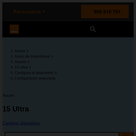
enido principal
e de la página
la cabecera
Particulares
900 815 761
Orange España
Ayuda
Guías de dispositivos
Xiaomi
15 Ultra
Configura tu dispositivo
Configuración avanzada
Xiaomi
15 Ultra
Cambiar dispositivo