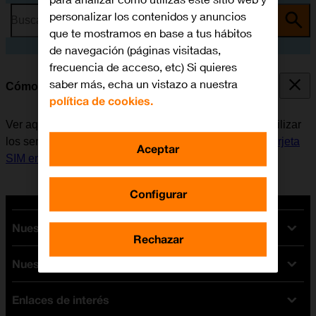
personalizar los contenidos y anuncios
Busca por problema o tema
que te mostramos en base a tus hábitos
de navegación (páginas visitadas,
frecuencia de acceso, etc) Si quieres
saber más, echa un vistazo a nuestra
Cómo encender y apagar el móvil
política de cookies.
Ver aquí cómo encender y apagar el móvil. Antes de utilizar
los servicios de la red móvil, es necesario
insertar la tarjeta
Aceptar
SIM en el móvil
.
Configurar
Nuestras tarifas
Rechazar
Nuestros dispositivos
Tarifas Orange
Tarifas fibra y móvil
Enlaces de interés
Ofertas en móviles
Tarifas móviles