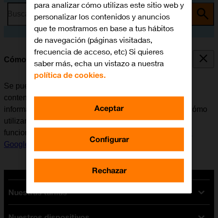
para analizar cómo utilizas este sitio web y
Busca por problema o tema
personalizar los contenidos y anuncios
que te mostramos en base a tus hábitos
de navegación (páginas visitadas,
frecuencia de acceso, etc) Si quieres
Cómo utilizar Gemini en el móvil
saber más, echa un vistazo a nuestra
política de cookies.
Se puede utilizar Gemini para generar texto, crear
contenidos creativos y contestar preguntas de modo
Aceptar
informativo. Aquí se pueden ver algunos ejemplos de cómo
utilizar Gemini. Para poder utilizar la mayoría de las
funciones de Gemini, es necesario
activar la cuenta de
Configurar
Google en el móvil
y
configurar el móvil para internet
.
Rechazar
Nuestras tarifas
Nuestros dispositivos
Tarifas Orange