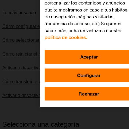
personalizar los contenidos y anuncios
que te mostramos en base a tus hábitos
Lo más buscado
de navegación (páginas visitadas,
frecuencia de acceso, etc) Si quieres
Cómo configurar el móvil para internet
saber más, echa un vistazo a nuestra
política de cookies.
Cómo seleccionar una red
Cómo reiniciar el móvil
Aceptar
Activar o desactivar la itinerancia de datos
Configurar
Cómo transferir archivos entre el ordenador y el móvil
Rechazar
Activar o desactivar el modo silencioso
Selecciona una categoría