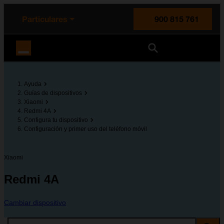
enido principal
e de la página
la cabecera
Particulares
900 815 761
Orange España
Ayuda
Guías de dispositivos
Xiaomi
Redmi 4A
Configura tu dispositivo
Configuración y primer uso del teléfono móvil
Xiaomi
Redmi 4A
Cambiar dispositivo