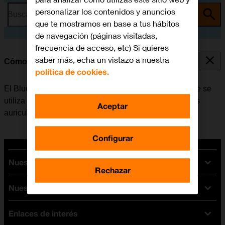
personalizar los contenidos y anuncios
Busca por problema o tema
que te mostramos en base a tus hábitos
de navegación (páginas visitadas,
frecuencia de acceso, etc) Si quieres
saber más, echa un vistazo a nuestra
Cómo vincular un dispositivo Bluetooth al móvil
política de cookies.
El Bluetooth es una forma de conexión inalámbrica que se
utiliza para establecer conexión con, por ejemplo, unos
Aceptar
auriculares inalámbricos o un teclado.
Configurar
Nuestras tarifas
Rechazar
Nuestros dispositivos
Tarifas Orange
Tarifas fibra y móvil
Enlaces de interés
Ofertas en móviles
Tarifas móviles