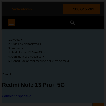
enido principal
e de la página
la cabecera
Particulares
900 815 761
Orange España
Ayuda
Guías de dispositivos
Xiaomi
Redmi Note 13 Pro+ 5G
Configura tu dispositivo
Configuración y primer uso del teléfono móvil
Xiaomi
Redmi Note 13 Pro+ 5G
Cambiar dispositivo