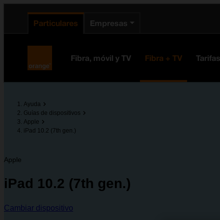
enido principal
e de la página
la cabecera
Particulares
Empresas
Orange España
Fibra, móvil y TV
Fibra + TV
Tarifa
Ayuda
Guías de dispositivos
Apple
iPad 10.2 (7th gen.)
Apple
iPad 10.2 (7th gen.)
Cambiar dispositivo