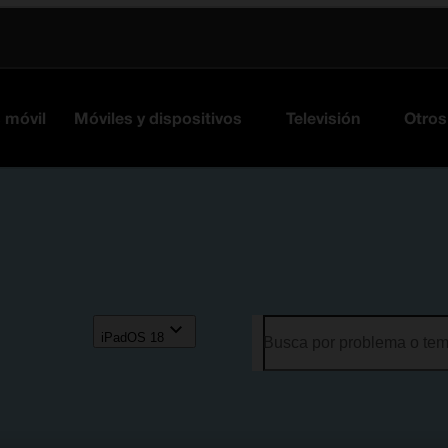
s móvil
Móviles y dispositivos
Televisión
Otros
iPadOS 18
Busca por problema o te