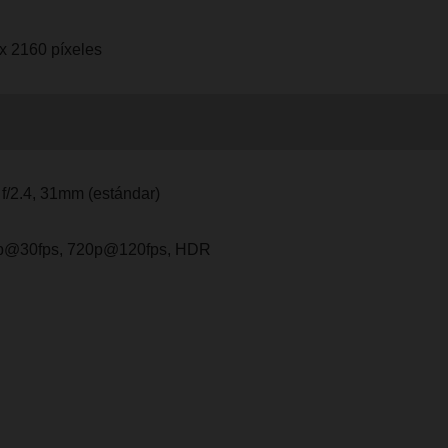
x 2160 píxeles
 f/2.4, 31mm (estándar)
p@30fps, 720p@120fps, HDR