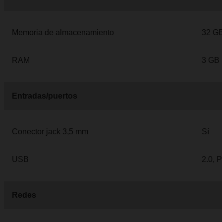
Memoria de almacenamiento
32 G
RAM
3 GB
Entradas/puertos
Conector jack 3,5 mm
Sí
USB
2.0, P
Redes