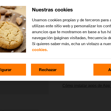
Nuestras cookies
Lo más buscado
Usamos cookies propias y de terceros para 
utilizas este sitio web y personalizar los con
Activar o desactivar la eli
anuncios que te mostramos en base a tus há
navegación (páginas visitadas, frecuencia d
Cómo colocar la SIM
Si quieres saber más, echa un vistazo a nue
cookies.
Cómo cargar la batería
Cómo transferir contenido d
igurar
Rechazar
A
Activar o desactivar el uso
Cómo instalar apps de App
agen 1