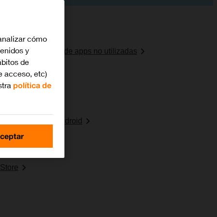
analizar cómo
tenidos y
minación automática de apps no utilizadas
bitos de
e acceso, etc)
stra
política de
e un dispositivo Android
ceptar
 del código PIN
 Store