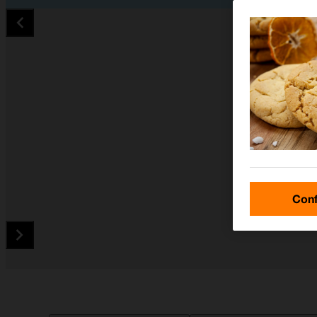
Conf
Diapositiva 1 de 5. Apple iPad 10.2 (7th gen.) - DarkGray - im