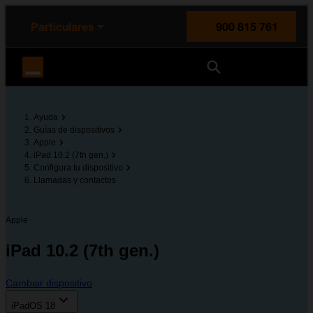
enido principal
e de la página
la cabecera
Particulares
900 815 761
Orange España
Ayuda
Guías de dispositivos
Apple
iPad 10.2 (7th gen.)
Configura tu dispositivo
Llamadas y contactos
Apple
iPad 10.2 (7th gen.)
Cambiar dispositivo
iPadOS 18