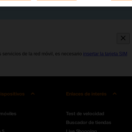
s servicios de la red móvil, es necesario
insertar la tarjeta SIM
ispositivos
Enlaces de interés
 móviles
Test de velocidad
Buscador de tiendas
 5
Live Shopping