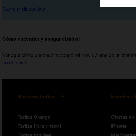
Cambiar dispositivo
Cómo encender y apagar el móvil
Ver aquí cómo encender y apagar el móvil. Antes de utilizar lo
en el móvil
.
Nuestras tarifas
Nuestros d
Tarifas Orange
Ofertas en
Tarifas fibra y móvil
iPhone
Tarifas móviles
PlayStation