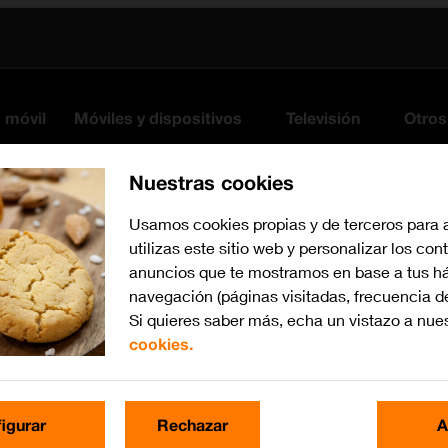
s móvil
Móviles y dispositivos
Televisión
Otros
Nuestras cookies
Usamos cookies propias y de terceros para 
utilizas este sitio web y personalizar los con
anuncios que te mostramos en base a tus há
navegación (páginas visitadas, frecuencia d
Si quieres saber más, echa un vistazo a nue
cookies.
iOS 13.1
Busca por problema o te
igurar
Rechazar
A