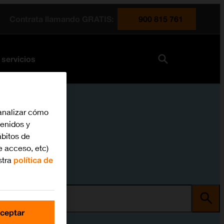
Contrata llamando GRATIS:
900 815 761
 servicios
analizar cómo
tenidos y
bitos de
e acceso, etc)
stra
política de
ma
ceptar