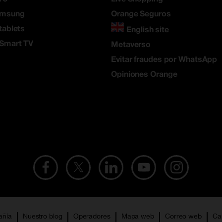
amsung
Orange Seguros
tablets
English site
 Smart TV
Metaverso
Evitar fraudes por WhatsApp
Opiniones Orange
añía
Nuestro blog
Operadores
Mapa web
Correo web
Ca