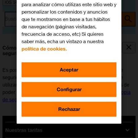
iOS 14.0
para analizar cómo utilizas este sitio web y
personalizar los contenidos y anuncios
que te mostramos en base a tus hábitos
Busca por problema o tema
de navegación (páginas visitadas,
frecuencia de acceso, etc) Si quieres
saber más, echa un vistazo a nuestra
Cómo restaurar contenido de una copia de
política de cookies.
seguridad en iCloud
Aceptar
Es posible restaurar contenido anterior de una copia de
seguridad en iCloud cuando el móvil se activa antes de
utilizarlo por primera vez y cuando se restablece. Antes de
Configurar
poder restaurar el contenido, es necesario
hacer una copia
de seguridad de la memoria en iCloud
.
Rechazar
Nuestras tarifas