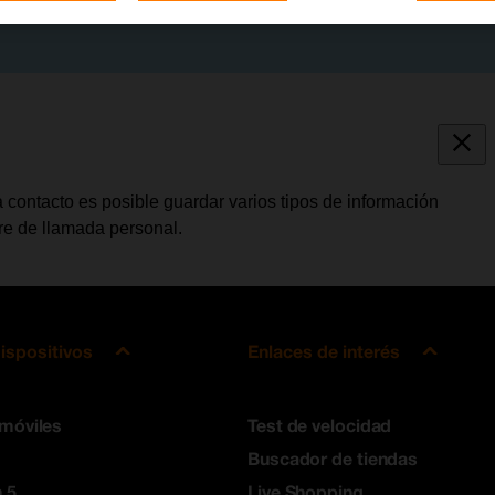
 contacto es posible guardar varios tipos de información
bre de llamada personal.
ispositivos
Enlaces de interés
 móviles
Test de velocidad
Buscador de tiendas
 5
Live Shopping