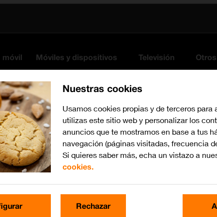
s móvil
Móviles y dispositivos
Televisión
Otros
Nuestras cookies
Usamos cookies propias y de terceros para 
utilizas este sitio web y personalizar los con
anuncios que te mostramos en base a tus há
navegación (páginas visitadas, frecuencia d
Si quieres saber más, echa un vistazo a nue
cookies.
iOS 14.1
Busca por problema o te
igurar
Rechazar
A