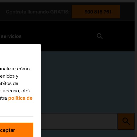
Contrata llamando GRATIS:
900 815 761
 servicios
analizar cómo
tenidos y
bitos de
e acceso, etc)
stra
política de
ma
ceptar