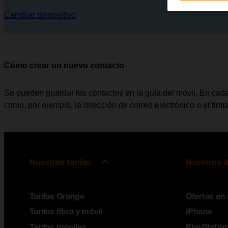
Cambiar dispositivo
Cómo crear un nuevo contacto
Se pueden guardar los contactos en la guía del móvil. En cada
como, por ejemplo, la dirección de correo electrónico o el tim
Nuestras tarifas
Nuestros d
Tarifas Orange
Ofertas en
Tarifas fibra y móvil
iPhone
Tarifas móviles
PlayStation