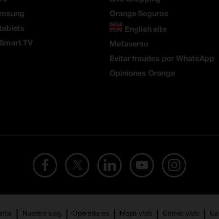
amsung
Orange Seguros
tablets
English site
 Smart TV
Metaverso
Evitar fraudes por WhatsApp
Opiniones Orange
añía
Nuestro blog
Operadores
Mapa web
Correo web
Ca