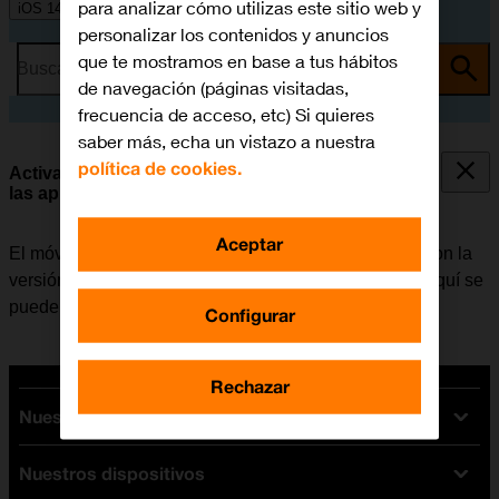
para analizar cómo utilizas este sitio web y
iOS 14.1
personalizar los contenidos y anuncios
que te mostramos en base a tus hábitos
Busca por problema o tema
de navegación (páginas visitadas,
frecuencia de acceso, etc) Si quieres
saber más, echa un vistazo a nuestra
política de cookies.
Activar o desactivar la actualización automática de
las apps
Aceptar
El móvil tiene la opción de poder actualizar las apps con la
versión más reciente de forma automática o manual. Aquí se
puede consultar
cómo instalar una app
.
Configurar
Rechazar
Nuestras tarifas
Nuestros dispositivos
Tarifas Orange