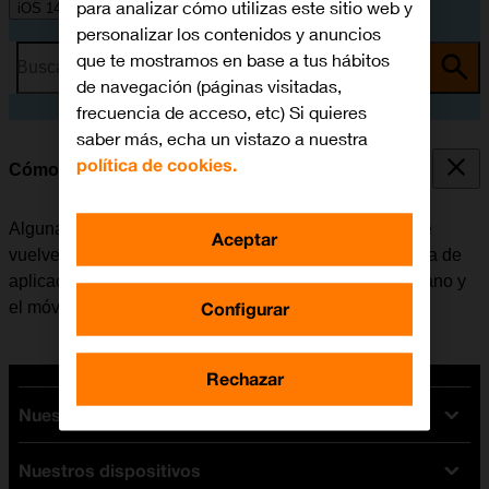
para analizar cómo utilizas este sitio web y
iOS 14.1
personalizar los contenidos y anuncios
que te mostramos en base a tus hábitos
Busca por problema o tema
de navegación (páginas visitadas,
frecuencia de acceso, etc) Si quieres
saber más, echa un vistazo a nuestra
política de cookies.
Cómo cerrar las aplicaciones en segundo plano
Algunas aplicaciones no se cierran del todo cuando se
Aceptar
vuelve a la pantalla de inicio. Si no se cierran de la lista de
aplicaciones activas, seguirán estando en segundo plano y
Configurar
el móvil funcionará más lentamente.
Rechazar
Nuestras tarifas
Nuestros dispositivos
Tarifas Orange