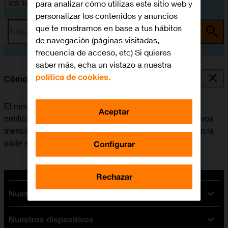
para analizar cómo utilizas este sitio web y
iOS 14.1
personalizar los contenidos y anuncios
que te mostramos en base a tus hábitos
Busca por problema o tema
de navegación (páginas visitadas,
frecuencia de acceso, etc) Si quieres
saber más, echa un vistazo a nuestra
política de cookies.
Cómo utilizar las notificaciones
El móvil se puede configurar para que muestre las
Aceptar
notificaciones de, por ejemplo, llamadas perdidas, nuevos
mensajes y citas de calendario en la barra de estado en la
Configurar
parte superior de la pantalla.
Rechazar
Nuestras tarifas
Nuestros dispositivos
Tarifas Orange