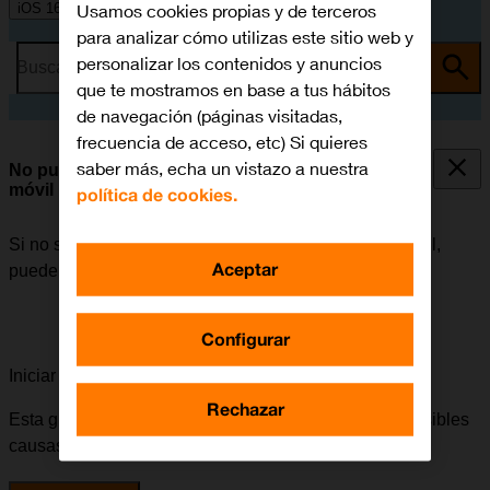
Usamos cookies propias y de terceros
iOS 16.0
para analizar cómo utilizas este sitio web y
personalizar los contenidos y anuncios
Busca por problema o tema
que te mostramos en base a tus hábitos
de navegación (páginas visitadas,
frecuencia de acceso, etc) Si quieres
saber más, echa un vistazo a nuestra
No puedo utilizar la conexión de internet de mi
móvil
política de cookies.
Si no se puede utilizar la conexión de internet del móvil,
Aceptar
puede haber varias causas posibles al problema.
Configurar
Iniciar la guía para solucionar tu problema
Rechazar
Esta guía te va a conducir a través de una serie de posibles
causas y soluciones al problema.