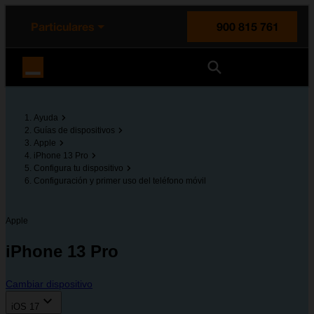
enido principal
e de la página
la cabecera
Particulares
900 815 761
Orange España
Ayuda
Guías de dispositivos
Apple
iPhone 13 Pro
Configura tu dispositivo
Configuración y primer uso del teléfono móvil
Apple
iPhone 13 Pro
Cambiar dispositivo
iOS 17