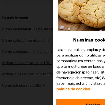
Diapositiva 1 de 5. Apple iPhone 13 Pro - LightSkyBlue - ima
Lo más buscado
Cómo restablecer los ajustes de red
Nuestras cook
Cómo seleccionar una red
Usamos cookies propias y de
Cómo configurar el móvil para internet
para analizar cómo utilizas e
personalizar los contenidos 
Activar o desactivar la red 5G+
que te mostramos en base a 
de navegación (páginas visit
Activar o desactivar la identificación de llamadas
frecuencia de acceso, etc) S
saber más, echa un vistazo 
Cómo transferir la eSIM
política de cookies.
Aceptar