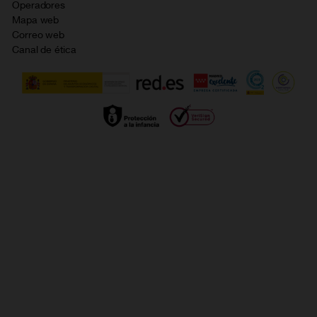
Opiniones Orange
Operadores
Política de cookies
Mapa web
Correo web
Política de privacidad
Canal de ética
Calidad de servicio
Gestionar UTIQ