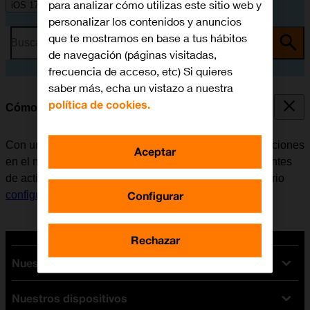
para analizar cómo utilizas este sitio web y
iOS 17
personalizar los contenidos y anuncios
que te mostramos en base a tus hábitos
Busca por problema o tema
de navegación (páginas visitadas,
frecuencia de acceso, etc) Si quieres
saber más, echa un vistazo a nuestra
política de cookies.
Cómo activar una Cuenta de Apple en el móvil
Con una Cuenta de Apple se tiene acceso a varias funciones
Aceptar
en el móvil, por ejemplo, iCloud, App Store y iTunes. Antes
de activar una Cuenta de Apple en el móvil, es necesario
Configurar
configurar el móvil para internet
.
Rechazar
Nuestras tarifas
Nuestros dispositivos
Tarifas Orange