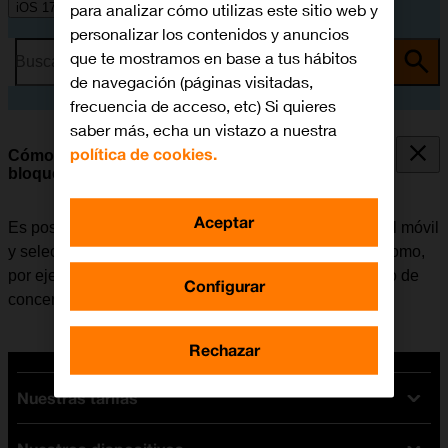
para analizar cómo utilizas este sitio web y
iOS 17
personalizar los contenidos y anuncios
que te mostramos en base a tus hábitos
Busca por problema o tema
de navegación (páginas visitadas,
frecuencia de acceso, etc) Si quieres
saber más, echa un vistazo a nuestra
política de cookies.
Cómo seleccionar los ajustes de la pantalla de
bloqueo
Aceptar
Es posible configurar varias pantallas de bloqueo en el móvil
y seleccionar diferentes ajustes para estas pantallas como,
por ejemplo, la imagen de fondo, los widgets y el modo de
Configurar
concentración.
Rechazar
Nuestras tarifas