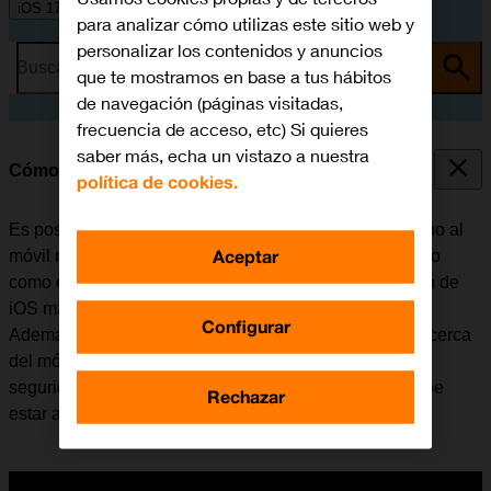
iOS 17
para analizar cómo utilizas este sitio web y
personalizar los contenidos y anuncios
Busca por problema o tema
que te mostramos en base a tus hábitos
de navegación (páginas visitadas,
frecuencia de acceso, etc) Si quieres
saber más, echa un vistazo a nuestra
Cómo transferir la eSIM
política de cookies.
Es posible transferir el plan de la eSIM del móvil antiguo al
Aceptar
móvil nuevo. Tener en cuenta que tanto el móvil antiguo
como el nuevo deben estar actualizados con la versión de
iOS más reciente y estar conectados a una red Wi-Fi.
Configurar
Además, el móvil antiguo tiene que estar encendido y cerca
del móvil nuevo, debe tener configurado un código de
seguridad, pero estar desbloqueado y el Bluetooth debe
Rechazar
estar activado.