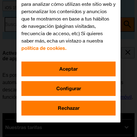
para analizar cómo utilizas este sitio web y
iOS 15.0
personalizar los contenidos y anuncios
que te mostramos en base a tus hábitos
Busca por problema o tema
de navegación (páginas visitadas,
frecuencia de acceso, etc) Si quieres
saber más, echa un vistazo a nuestra
política de cookies.
Activar o desactivar la sincronización automática
de apps y del contenido de las apps
Aceptar
Es posible configurar el móvil para que descargue
automáticamente apps y contendido de apps que hayas
Configurar
descargado en otros dispositivos. Para poder utilizar la
función, es necesario
activar la Cuenta de Apple en el móvil
.
Rechazar
Nuestras tarifas