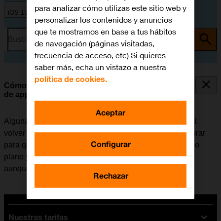
para analizar cómo utilizas este sitio web y
iOS 15.0
personalizar los contenidos y anuncios
que te mostramos en base a tus hábitos
Busca por problema o tema
de navegación (páginas visitadas,
frecuencia de acceso, etc) Si quieres
saber más, echa un vistazo a nuestra
política de cookies.
Cómo seleccionar los ajustes de la actualización
de apps en segundo plano
Aceptar
Algunas apps siguen funcionando en segundo plano al
volver a la pantalla de inicio. El móvil se puede configurar
Configurar
para que actualice el contenido de las apps en segundo
plano y así se puede seguir recibiendo notificaciones
aunque una app no esté activa.
Rechazar
Nuestras tarifas