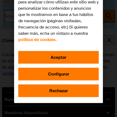
para analizar cómo utilizas este sitio web y
iOS 17
personalizar los contenidos y anuncios
que te mostramos en base a tus hábitos
Busca por problema o tema
de navegación (páginas visitadas,
frecuencia de acceso, etc) Si quieres
saber más, echa un vistazo a nuestra
política de cookies.
Cómo activar una Cuenta de Apple en el móvil
Con una Cuenta de Apple se tiene acceso a varias funciones
Aceptar
en el móvil, por ejemplo, iCloud, App Store y iTunes. Antes
de activar una Cuenta de Apple en el móvil, es necesario
Configurar
configurar el móvil para internet
.
Rechazar
Nuestras tarifas
Nuestros dispositivos
Tarifas Orange