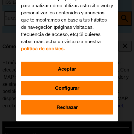
iOS 17
para analizar cómo utilizas este sitio web y
personalizar los contenidos y anuncios
Busca por problema o tema
que te mostramos en base a tus hábitos
de navegación (páginas visitadas,
frecuencia de acceso, etc) Si quieres
saber más, echa un vistazo a nuestra
Cómo configurar el correo electrónico IMAP
política de cookies.
El móvil se puede configurar para enviar y recibir correo
Aceptar
electrónico desde varias cuentas de correo electrónico. Con
IMAP se conservan los correos electrónicos en el servidor y
se sincronizan entre todos los dispositivos. Por eso es
Configurar
posible tener acceso al correo electrónico desde varios
dispositivos. Antes de configurar el correo electrónico IMAP
en el móvil, es necesario
configurar el móvil para internet
.
Rechazar