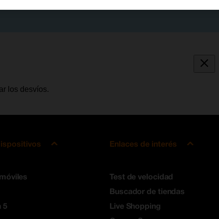
r los desvíos.
ispositivos
Enlaces de interés
 móviles
Test de velocidad
Buscador de tiendas
 5
Live Shopping