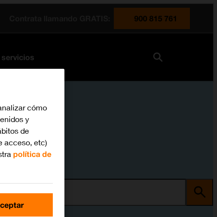
Contrata llamando GRATIS:
900 815 761
 servicios
analizar cómo
tenidos y
bitos de
e acceso, etc)
stra
política de
ma
ceptar