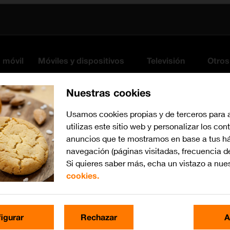
s móvil
Móviles y dispositivos
Televisión
Otros
Nuestras cookies
Usamos cookies propias y de terceros para 
utilizas este sitio web y personalizar los con
anuncios que te mostramos en base a tus há
navegación (páginas visitadas, frecuencia d
Si quieres saber más, echa un vistazo a nue
cookies.
iOS 16.0
Busca por problema o te
igurar
Rechazar
A