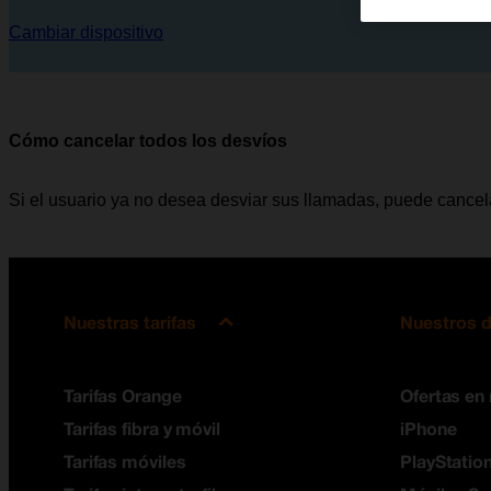
Cambiar dispositivo
Cómo cancelar todos los desvíos
Si el usuario ya no desea desviar sus llamadas, puede cancela
Nuestras tarifas
Nuestros d
Tarifas Orange
Ofertas en
Tarifas fibra y móvil
iPhone
Tarifas móviles
PlayStation