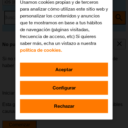
Usamos cookies propias y de terceros
iOS 16.0
para analizar cómo utilizas este sitio web y
personalizar los contenidos y anuncios
Busca por problema o tema
que te mostramos en base a tus hábitos
de navegación (páginas visitadas,
frecuencia de acceso, etc) Si quieres
saber más, echa un vistazo a nuestra
No puedo enviar ni recibir correo electrónico
política de cookies.
Si no se puede enviar ni recibir correo electrónico, puede
haber varias causas posibles al problema.
Aceptar
Configurar
Iniciar la guía para solucionar tu problema
Esta guía te va a conducir a través de una serie de posibles
Rechazar
causas y soluciones al problema.
Comenzar